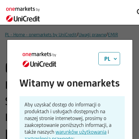
/
/
PL - Home - onemarkets by UniCredit
Uwagi prawne
EMIR
PL
EMIR –
rozporządzenie w
Witamy w onemarkets
sprawie infrastruktury
Aby uzyskać dostęp do informacji o
rynku europejskiego –
produktach i usługach dostępnych na
naszej stronie internetowej, prosimy o
zaakceptowanie poniższych informacji, a
publikacje
także naszych
warunków użytkowania
i
zastrzeżenia prawnego
: