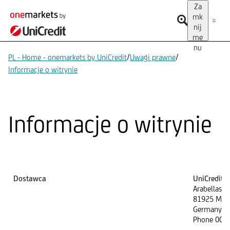
Za
mk
nij
me
nu
/
/
PL - Home - onemarkets by UniCredit
Uwagi prawne
Informacje o witrynie
Informacje o witrynie
Dostawca
UniCredit
Arabellastr.
81925 Mun
Germany
Phone 0049