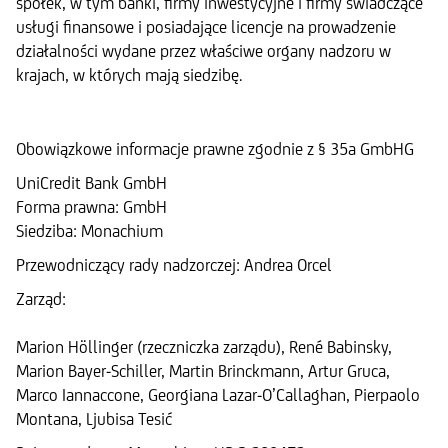
spółek, w tym banki, firmy inwestycyjne i firmy świadczące
usługi finansowe i posiadające licencje na prowadzenie
działalności wydane przez właściwe organy nadzoru w
krajach, w których mają siedzibę.
Obowiązkowe informacje prawne zgodnie z § 35a GmbHG
UniCredit Bank GmbH
Forma prawna: GmbH
Siedziba: Monachium
Przewodniczący rady nadzorczej: Andrea Orcel
Zarząd:
Marion Höllinger (rzeczniczka zarządu), René Babinsky,
Marion Bayer-Schiller, Martin Brinckmann, Artur Gruca,
Marco Iannaccone, Georgiana Lazar-O’Callaghan, Pierpaolo
Montana, Ljubisa Tesić