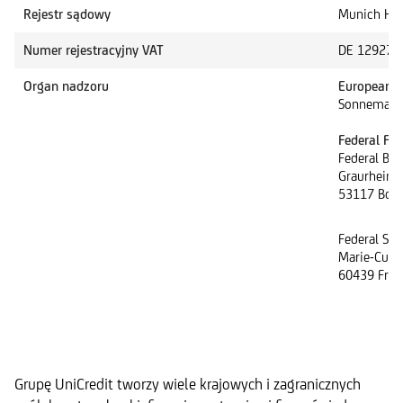
Rejestr sądowy
Munich HR
Numer rejestracyjny VAT
DE 129273
Organ nadzoru
European C
Sonnemanns
Federal Fin
Federal Ban
Graurheindo
53117 Bon
Federal Sec
Marie-Curie
60439 Fran
Grupę UniCredit tworzy wiele krajowych i zagranicznych