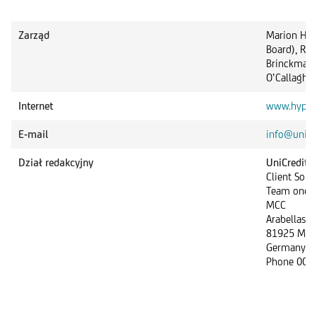
Zarząd
Marion Hoe
Board), Ren
Brinckmann,
O’Callaghan
Internet
www.hypove
E-mail
info@unicr
Dział redakcyjny
UniCredit
Client Solu
Team onem
MCC
Arabellastr.
81925 Mun
Germany
Phone 0049