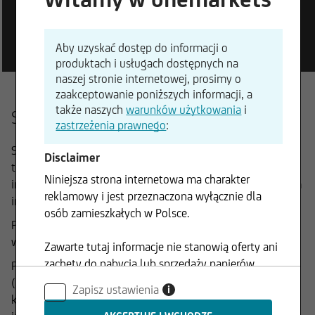
oparte o indeks bazowy
Aby uzyskać dostęp do informacji o
produktach i usługach dostępnych na
naszej stronie internetowej, prosimy o
zaakceptowanie poniższych informacji, a
także naszych
warunków użytkowania
i
Szczegółowy opis działania
zastrzeżenia prawnego
:
Stopy procentowe są niskie, a rynki akcji poruszają się w
Disclaimer
trendzie bocznym. To trudne czasy na wybór właściwej
Niniejsza strona internetowa ma charakter
inwestycji. W tych fazach warto przyjrzeć się alternatywnym
reklamowy i jest przeznaczona wyłącznie dla
inwestycjom.
osób zamieszkałych w Polsce.
Produkty Express Reverse Convertible Protect oferują stałe
wypłaty odsetek niezależnie od zmian ceny akcji.
Zawarte tutaj informacje nie stanowią oferty ani
zachęty do nabycia lub sprzedaży papierów
Ponadto w ustalonych dniach wcześniejszego wykupu
wartościowych i nie mogą być wykorzystywane
(Express) możliwy jest przedterminowy wykup nominalnej
Zapisz ustawienia
i
w żadnej jurysdykcji, w której takie
kwoty 1000 EUR na instrument. Dzieje się tak, gdy cena
wykorzystanie jest zabronione.