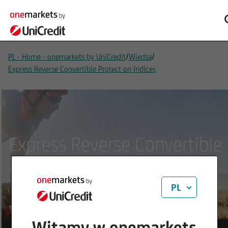
/
/
PL - Home - onemarkets by UniCredit
Wiedza
Express Reverse Convertible Protect on Indices
Express Reverse Convertible
Protect
PL
Witamy w onemarkets