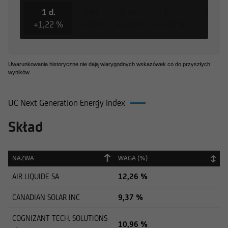
1 d.
3 m.
6 m.
1 r.
3 l.
+1,22 %
+4,86 %
+6,00 %
+30,65 %
-12,44 %
Uwarunkowania historyczne nie dają wiarygodnych wskazówek co do przyszłych
wyników.
UC Next Generation Energy Index
Skład
NAZWA
WAGA (%)
NAZWA
WAGA (%)
AIR LIQUIDE SA
12,26 %
CANADIAN SOLAR INC
9,37 %
COGNIZANT TECH. SOLUTIONS
10,96 %