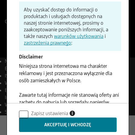
ISIN
WKN
Aby uzyskać dostęp do informacji o
DE000A3CYRP0
A3CYRP
produktach i usługach dostępnych na
Cena referencyjna
1636,05
Punkty
Zmiana
naszej stronie internetowej, prosimy o
+83,47%
+1365,60
zaakceptowanie poniższych informacji, a
07.08.2026
- 00:00
także naszych
warunków użytkowania
i
zastrzeżenia prawnego
:
Disclaimer
Nazwa
UC Next Generation
Niniejsza strona internetowa ma charakter
Energy Index
reklamowy i jest przeznaczona wyłącznie dla
ISIN
DE000A3CYRP0
osób zamieszkałych w Polsce.
WKN
A3CYRP
Bloomberg
UCGRENGY
Zawarte tutaj informacje nie stanowią oferty ani
Index
zachęty do nabycia lub sprzedaży papierów
Waluta
EUR
wartościowych i nie mogą być wykorzystywane
Stopa inwestycji
0,00 %
Zapisz ustawienia
i
w żadnej jurysdykcji, w której takie
wykorzystanie jest zabronione.