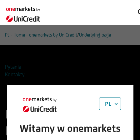
/
PL - Home - onemarkets by UniCredit
Underlying page
Pytania
Kontakty
PL
UC Next Generation
Energy Index
Witamy w onemarkets