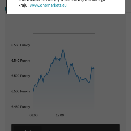
kraju:
www.onemarkets.eu
INFORMACJE OGÓLNE
PRODUKTY
6.560 Punkty
6.540 Punkty
6.520 Punkty
6.500 Punkty
6.480 Punkty
06:00
12:00