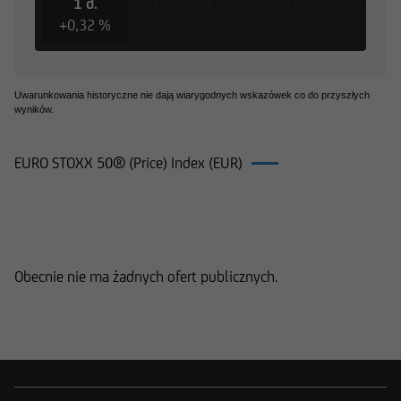
1 d.
3 m.
6 m.
1 r.
3 l.
+0,32 %
+9,61 %
+8,12 %
+23,55 %
+49,47 %
Uwarunkowania historyczne nie dają wiarygodnych wskazówek co do przyszłych
wyników.
EURO STOXX 50® (Price) Index (EUR)
Produkty na EURO STOXX 50® (Price)
Index (EUR)
Obecnie nie ma żadnych ofert publicznych.