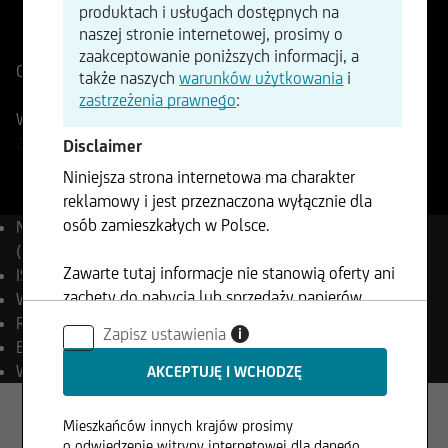
produktach i usługach dostępnych na
ISIN
WKN
naszej stronie internetowej, prosimy o
EU0009658145
965814
zaakceptowanie poniższych informacji, a
Cena referencyjna
6537,25
Punkty
Zmiana
także naszych
warunków użytkowania
i
+0,53%
+34,87
zastrzeżenia prawnego
:
Wskaźnik w czasie rzeczywistym UniCredit
07.08.2026
-
21:59
Disclaimer
Niniejsza strona internetowa ma charakter
reklamowy i jest przeznaczona wyłącznie dla
osób zamieszkałych w Polsce.
Nazwa
EURO STOXX 50®
(Price) Index (EUR)
Zawarte tutaj informacje nie stanowią oferty ani
ISIN
EU0009658145
zachęty do nabycia lub sprzedaży papierów
WKN
965814
wartościowych i nie mogą być wykorzystywane
Reuters
.STOXX50E
Zapisz ustawienia
i
w żadnej jurysdykcji, w której takie
Bloomberg
SX5E Index
wykorzystanie jest zabronione.
Waluta
EUR
Mieszkańców innych krajów prosimy
o odwiedzenie witryny internetowej dla danego